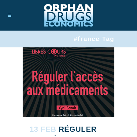
#france Tag
13 FEB
RÉGULER