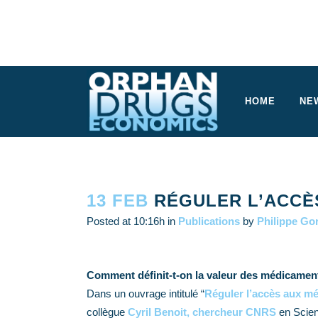
HOME
NE
13 FEB
RÉGULER L’ACCÈ
Posted at 10:16h
in
Publications
by
Philippe Go
Comment définit-t-on la valeur des médicaments
Dans un ouvrage intitulé “
Réguler l’accès aux m
collègue
Cyril Benoit, chercheur CNRS
en Scien