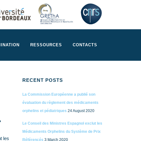
INATION
RESSOURCES
CONTACTS
RECENT POSTS
La Commission Européenne a publié son
évaluation du règlement des médicaments
orphelins et pédiatriques
24 August 2020
?
Le Conseil des Ministres Espagnol exclut les
Médicaments Orphelins du Système de Prix
t les
Référencés
3 March 2020