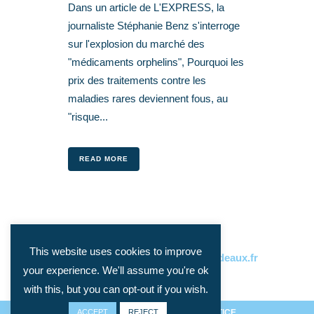
Dans un article de L'EXPRESS, la
journaliste Stéphanie Benz s'interroge
sur l'explosion du marché des
"médicaments orphelins", Pourquoi les
prix des traitements contre les
maladies rares deviennent fous, au
"risque...
READ MORE
This website uses cookies to improve
CONTACT:
philippe.gorry@u-bordeaux.fr
your experience. We'll assume you're ok
with this, but you can opt-out if you wish.
ACCEPT
PRIVACY ET COOKIES
REJECT
/
LEGAL NOTICE